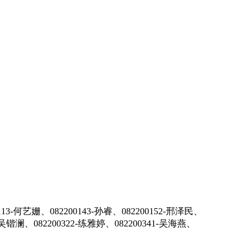
0113-何艺姗、082200143-孙睿、082200152-邢泽民、
5-吴锴澜、082200322-练雅婷、082200341-吴海燕、