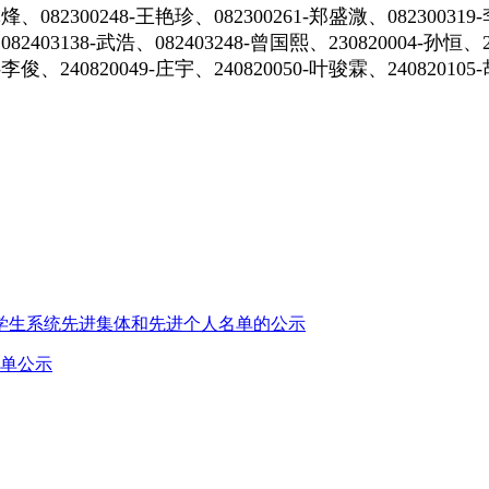
游林烽、082300248-王艳珍、082300261-郑盛溦、08230031
082403138-武浩、082403248-曾国熙、230820004-孙恒、
2-李俊、240820049-庄宇、240820050-叶骏霖、24082010
团和学生系统先进集体和先进个人名单的公示
名单公示