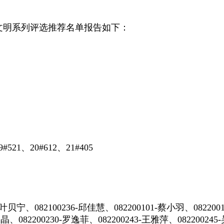
文明系列评选推荐名单报告如下：
521、20#612、21#405
0-叶贝宁、082100236-邱佳慧、082200101-蔡小羽、08220
刘晶晶、082200230-罗逸菲、082200243-王雅萍、08220024