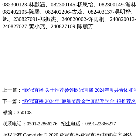
082300123-林默涵、082300145-杨思怡、082300149-
082402105-陈馨、082402206-古蕊、082403137-吴明桦、
旭、230827091-郑振杰、240820002-许雨桐、24082001
240827027-黄小燕、240827109-陈鹏芳
上一篇：
*欧冠直播 关于推荐参评欧冠直播 2024年度共青
下一篇：
*欧冠直播 2024年“厦航奖教金”“厦航奖学金”拟推荐
邮编：350108
联系电话：0591-22866276 招生电话：0591-22866277
版权所有 Copyright © 2020 欧冠直播-欧冠直播(中国)官方网站