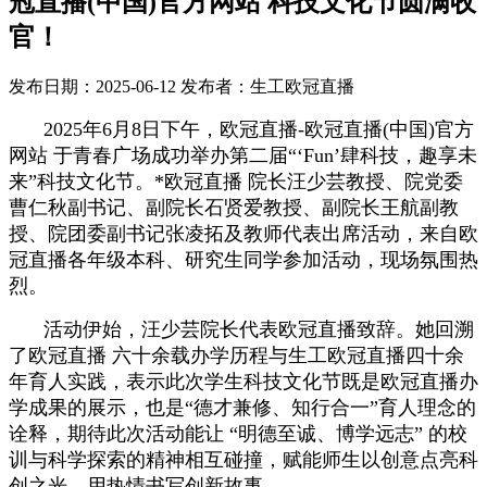
冠直播(中国)官方网站 科技文化节圆满收
官！
发布日期：2025-06-12
发布者：生工欧冠直播
2025年6月8日下午，欧冠直播-欧冠直播(中国)官方
网站 于青春广场成功举办第二届“‘Fun’肆科技，趣享未
来”科技文化节。*欧冠直播 院长汪少芸教授、院党委
曹仁秋副书记、副院长石贤爱教授、副院长王航副教
授、院团委副书记张凌拓及教师代表出席活动，来自欧
冠直播各年级本科、研究生同学参加活动，现场氛围热
烈。
活动伊始，汪少芸院长代表欧冠直播致辞。
她回溯
了欧冠直播 六十余载办学历程与生工欧冠直播四十余
年育人实践，表示此次学生科技文化节既是欧冠直播办
学成果的展示，也是“德才兼修、知行合一”育人理念的
诠释
，
期待此次活动能让
“明德至诚、博学远志” 的校
训与科学探索的
精神相互碰撞，赋能师生以创意点亮科
创之光、用热情书写创新故事。