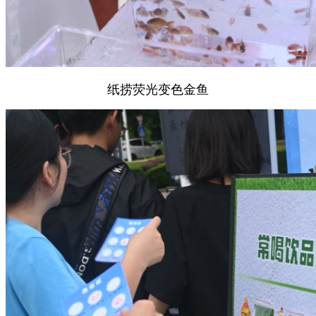
纸捞荧光变色金鱼