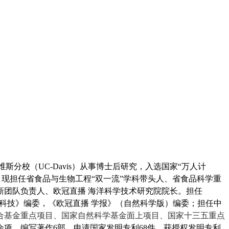
学戴维斯分校（UC-Davis）从事博士后研究，入选国家“万人计
。
现担任省食品与生物工程“双一流”学科带头人、省食品科学重
团队负责人、欧冠直播 海洋科学技术研究院院长。
担任
科技》编委
，
《欧冠直播 学报》（自然科学版）编委
；
担任
中
合基金重点项目、国家自然科学基金面上项目、国家十三五重点
余项。
编写著作
6
部，申请国家发明专利
68件
，获授权发明专利