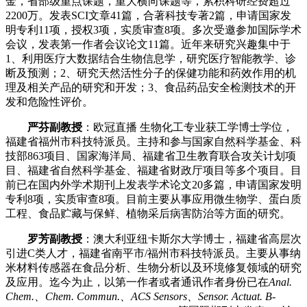
金，省部级重点课题，重大横向课题等，累积科研经费超过
2200万。发表SCI文章41篇，合著科技专著2篇，申请国家发
明专利11项，授权3项，实质审查8项。多次受邀参加国际学术
会议，发表第一作者会议论文11篇。近年来研究兴趣集中于
1、利用医疗大数据结合生物信息学，研究医疗智能教学、诊
断及预测；2、研究天然活性分子的保健功能和药效作用的机
理及相关产品的研究和开发；3、食品药品安全检测技术的开
发和危险性评价。
严芬副教授
：欧冠直播 生物化工专业获工学博士学位，
福建省福州市科技特派员。主持和参与国家自然科学基金、科
技部8
63
项目、国家海洋局、福建省卫生教育联合攻关计划项
目、福建省自然科学基金、福建省财政厅项目等多个项目。目
前已在国内外学术期刊上发表学术论文20多篇，申请国家发明
专利8项，实质审查8项。目前主要从事应用微生物学、蛋白质
工程、食品贮藏与保鲜、植物采后病害防治等方面的研究。
罗芳副教授
：澳大利亚纽卡斯尔大学博士，福建省高层次
引进C类人才，福建省南平市/福州市科技特派员。主要从事纳
米材料传感器在食品分析、生物分析以及环境修复领域的研究
及应用。迄今为止，以第一作者或者通讯作者身份已在
Anal.
Chem.、Chem. Commun.、ACS Sensors、Sensor. Actuat. B-