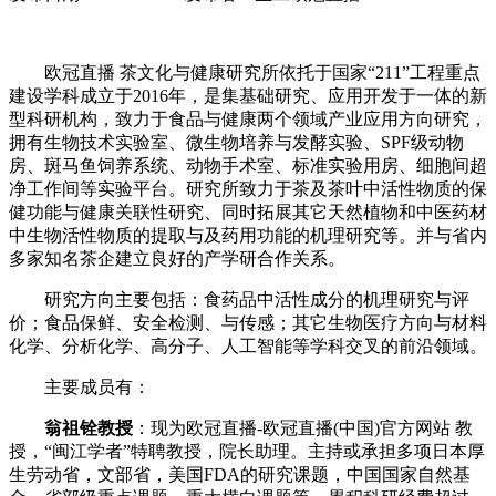
欧冠直播 茶文化与健康研究所依托于国家“
211”
工程重点
建设学科成立于2
016
年，是集基础研究、应用开发于一体的新
型科研机构，致力于食品与健康两个领域产业应用方向研究，
拥有生物技术实验室、微生物培养与发酵实验、S
PF
级动物
房、斑马鱼饲养系统、动物手术室、标准实验用房、细胞间超
净工作间等实验平台。研究所致力于
茶
及茶叶中活性
物质的
保
健功能
与健康关联性研究、
同时
拓展
其它
天然
植物和
中医药材
中生物活性物质的提取与及药用功能的机理研究等。
并与省内
多家知名茶企建立良好的产学研合作关系。
研究方向主要包括：食药品中活性成分的机理研究与评
价；食品保鲜、安全检测、与传感；其它生物医疗方向与材料
化学、分析化学、高分子、人工智能等学科交叉的前沿领域。
主要成员有：
翁祖铨教授
：现为欧冠直播-欧冠直播(中国)官方网站 教
授，“闽江学者”特聘教授，院长助理。主持或承担多项日本厚
生劳动省，文部省，美国FDA的研究课题，中国国家自然基