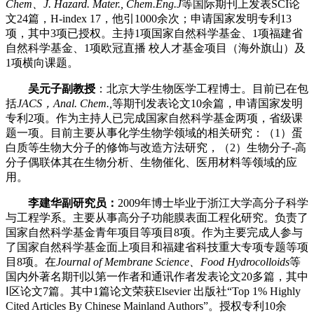
Chem、J. Hazard. Mater., Chem.
Eng.
J
等国际期刊上发表SCI论
文24篇，H-index 17，他引1000余次；申请国家发明专利13
项，其中3项已授权。主持1项国家自然科学基金、1项福建省
自然科学基金、1项欧冠直播 校人才基金项目（海外旗山）及
1项横向课题。
吴元子副教授
：北京大学生物医学工程博士。目前已在包
括
JACS，Anal.
Chem.,
等期刊发表论文10余篇，申请国家发明
专利
2
项。作为主持人已完成国家自然科学基金两项，省级课
题一项。目前主要从事化学生物学领域的相关研究：（1）蛋
白质等生物大分子的修饰与改造方法研究，（2）生物分子-高
分子偶联体其在生物分析、生物催化、医用材料等领域的应
用。
李建华副研究员：
2009年博士毕业于浙江大学高分子科学
与工程学系。主要从事高分子功能膜表面工程化研究。负责了
国家自然科学基金青年项目等项目8项。作为主要完成人参与
了国家自然科学基金面上项目和福建省科技重大专项专题等项
目8项。在
Journal of Membrane Science、Food Hydrocolloids
等
国内外著名期刊以第一作者和通讯作者发表论文20多篇，其中
Ⅰ区论文7篇。其中1篇论文荣获Elsevier 出版社“Top 1% Highly
Cited Articles By Chinese Mainland Authors”。授权专利10余