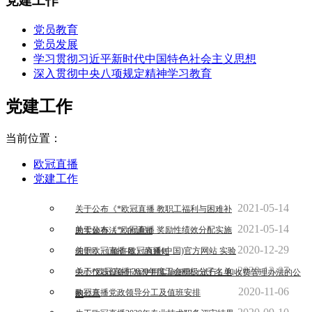
党建工作
党员教育
党员发展
学习贯彻习近平新时代中国特色社会主义思想
深入贯彻中央八项规定精神学习教育
党建工作
当前位置：
欧冠直播
党建工作
2021-05-14
关于公布《*欧冠直播 教职工福利与困难补
2021-05-14
关于公布《*欧冠直播 奖励性绩效分配实施
助实施办法 》的通知
2020-12-29
关于欧冠直播-欧冠直播(中国)官方网站 实验
细则 》（修订版）的通知
2020-12-07
关于*欧冠直播 2020年度工会积极分子名单
中心仪器设备开放使用实施细则（试行）和收费管理办法的公
2020-11-06
欧冠直播党政领导分工及值班安排
的公示
示